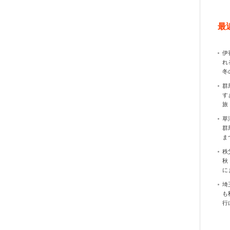
最
伊
れ
冬
群
す
旅
草
群
ま
秩
秋
に
埼
も
行