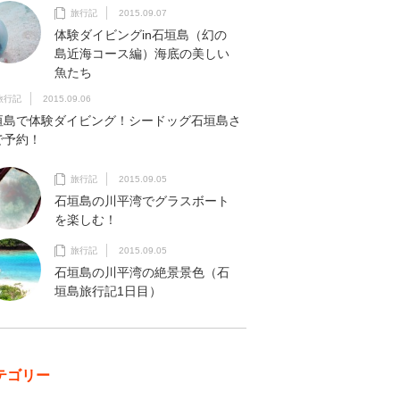
旅行記
2015.09.07
体験ダイビングin石垣島（幻の
島近海コース編）海底の美しい
魚たち
旅行記
2015.09.06
垣島で体験ダイビング！シードッグ石垣島さ
で予約！
旅行記
2015.09.05
石垣島の川平湾でグラスボート
を楽しむ！
旅行記
2015.09.05
石垣島の川平湾の絶景景色（石
垣島旅行記1日目）
テゴリー