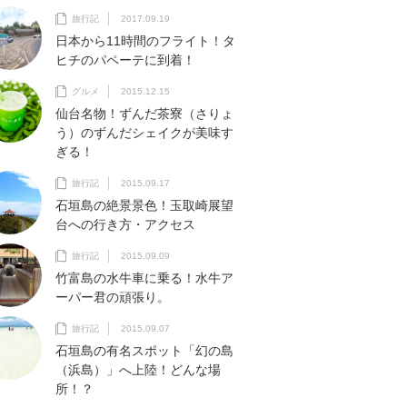
旅行記
2017.09.19
日本から11時間のフライト！タ
ヒチのパペーテに到着！
グルメ
2015.12.15
仙台名物！ずんだ茶寮（さりょ
う）のずんだシェイクが美味す
ぎる！
旅行記
2015.09.17
石垣島の絶景景色！玉取崎展望
台への行き方・アクセス
旅行記
2015.09.09
竹富島の水牛車に乗る！水牛ア
ーパー君の頑張り。
旅行記
2015.09.07
石垣島の有名スポット「幻の島
（浜島）」へ上陸！どんな場
所！？