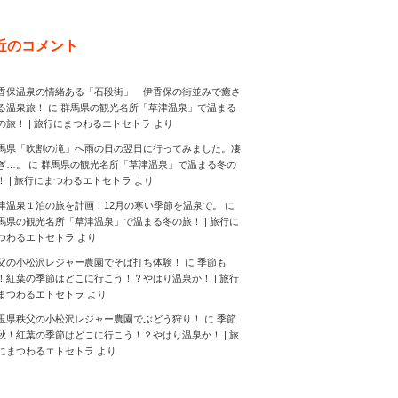
近のコメント
香保温泉の情緒ある「石段街」 伊香保の街並みで癒さ
る温泉旅！
に
群馬県の観光名所「草津温泉」で温まる
の旅！ | 旅行にまつわるエトセトラ
より
馬県「吹割の滝」へ雨の日の翌日に行ってみました。凄
ぎ…。
に
群馬県の観光名所「草津温泉」で温まる冬の
！ | 旅行にまつわるエトセトラ
より
津温泉１泊の旅を計画！12月の寒い季節を温泉で。
に
馬県の観光名所「草津温泉」で温まる冬の旅！ | 旅行に
つわるエトセトラ
より
父の小松沢レジャー農園でそば打ち体験！
に
季節も
！紅葉の季節はどこに行こう！？やはり温泉か！ | 旅行
まつわるエトセトラ
より
玉県秩父の小松沢レジャー農園でぶどう狩り！
に
季節
秋！紅葉の季節はどこに行こう！？やはり温泉か！ | 旅
にまつわるエトセトラ
より