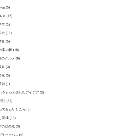
elog
(5)
ルメ
(17)
中華
(1)
和食
(11)
洋食
(5)
の案内板
(15)
旅のグルメ
(6)
温泉
(3)
自然
(5)
芸術
(1)
行をもっと楽しむアイデア
(2)
行記
(64)
ってみたいところ
(5)
り関連
(12)
その他の魚
(3)
ブラックバス
(9)