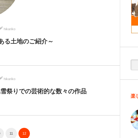
hikariko
ある土地のご紹介～
hikariko
幌雪祭りでの芸術的な数々の作品
楽
0
11
12