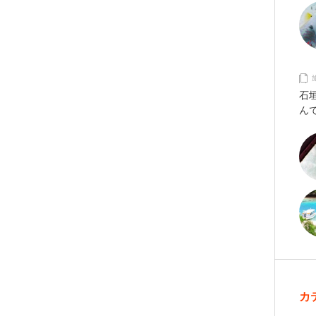
石
ん
カ