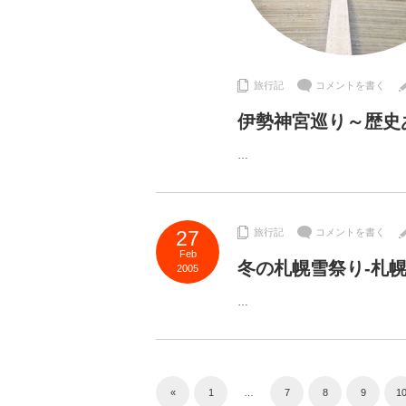
旅行記
コメントを書く
伊勢神宮巡り～歴史
…
27
旅行記
コメントを書く
Feb
冬の札幌雪祭り-札
2005
…
«
1
…
7
8
9
1