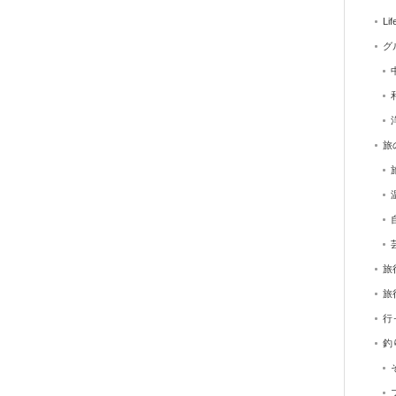
Lif
グ
旅
旅
旅
行
釣