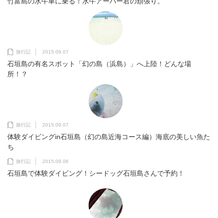
竹富島の水牛車に乗る！水牛アーパー君の頑張り。
旅行記
2015.09.07
石垣島の有名スポット「幻の島（浜島）」へ上陸！どんな場
所！？
旅行記
2015.09.07
体験ダイビングin石垣島（幻の島近海コース編）海底の美しい魚た
ち
旅行記
2015.09.06
石垣島で体験ダイビング！シードッグ石垣島さんで予約！