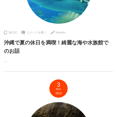
旅行記
コメントを書く
hikariko
沖縄で夏の休日を満喫！綺麗な海や水族館で
のお話
…
3
Nov
2013