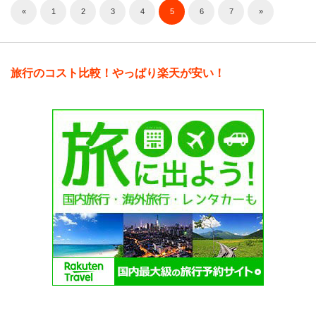
«
1
2
3
4
5
6
7
»
旅行のコスト比較！やっぱり楽天が安い！