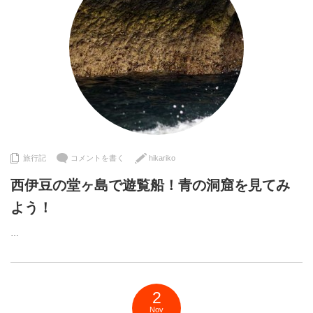
旅行記
コメントを書く
hikariko
西伊豆の堂ヶ島で遊覧船！青の洞窟を見てみ
よう！
…
2
Nov