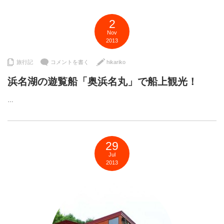
2
Nov
2013
旅行記
コメントを書く
hikariko
浜名湖の遊覧船「奥浜名丸」で船上観光！
…
29
Jul
2013