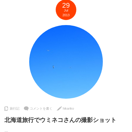
29
Jul
2013
旅行記
コメントを書く
hikariko
北海道旅行でウミネコさんの撮影ショット
…