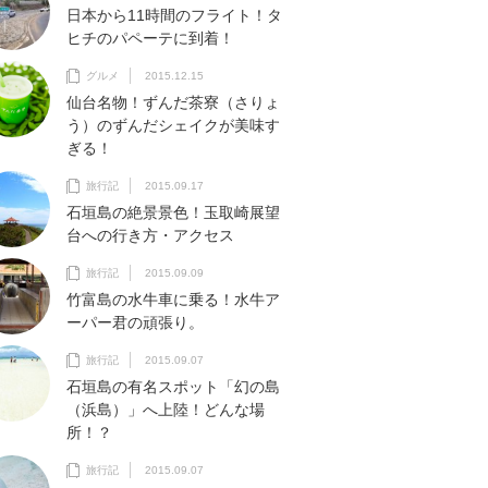
日本から11時間のフライト！タ
ヒチのパペーテに到着！
グルメ
2015.12.15
仙台名物！ずんだ茶寮（さりょ
う）のずんだシェイクが美味す
ぎる！
旅行記
2015.09.17
石垣島の絶景景色！玉取崎展望
台への行き方・アクセス
旅行記
2015.09.09
竹富島の水牛車に乗る！水牛ア
ーパー君の頑張り。
旅行記
2015.09.07
石垣島の有名スポット「幻の島
（浜島）」へ上陸！どんな場
所！？
旅行記
2015.09.07