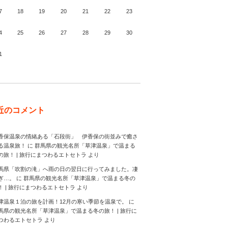
7
18
19
20
21
22
23
4
25
26
27
28
29
30
1
月
近のコメント
香保温泉の情緒ある「石段街」 伊香保の街並みで癒さ
る温泉旅！
に
群馬県の観光名所「草津温泉」で温まる
の旅！ | 旅行にまつわるエトセトラ
より
馬県「吹割の滝」へ雨の日の翌日に行ってみました。凄
ぎ…。
に
群馬県の観光名所「草津温泉」で温まる冬の
！ | 旅行にまつわるエトセトラ
より
津温泉１泊の旅を計画！12月の寒い季節を温泉で。
に
馬県の観光名所「草津温泉」で温まる冬の旅！ | 旅行に
つわるエトセトラ
より