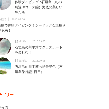
体験ダイビングin石垣島（幻の
島近海コース編）海底の美しい
魚たち
旅行記
2015.09.06
垣島で体験ダイビング！シードッグ石垣島さ
で予約！
旅行記
2015.09.05
石垣島の川平湾でグラスボート
を楽しむ！
旅行記
2015.09.05
石垣島の川平湾の絶景景色（石
垣島旅行記1日目）
テゴリー
elog
(5)