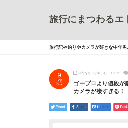
旅行にまつわるエ
旅行記や釣りやカメラが好きな中年男
旅行をもっと楽しむアイデア
9
Sep
ゴープロより値段が劇
2017
カメラが凄すぎる！
Tweet
Share
Hatena
Pock