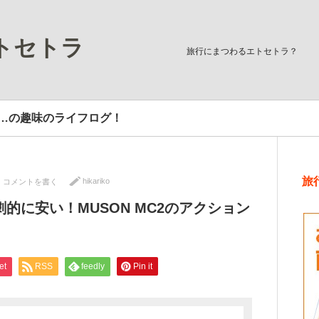
トセトラ
旅行にまつわるエトセトラ？
…の趣味のライフログ！
旅
hikariko
コメントを書く
的に安い！MUSON MC2のアクション
et
RSS
feedly
Pin it