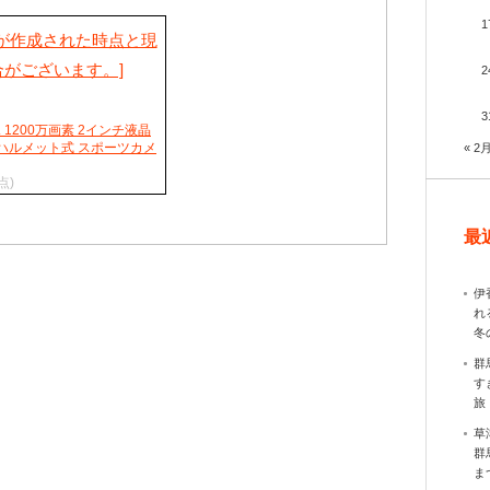
1
2
3
 1200万画素 2インチ液晶
ズ ハルメット式 スポーツカメ
« 2
点)
最
伊
れ
冬
群
す
旅
草
群
ま