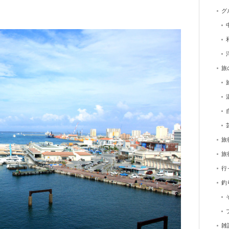
グ
旅
旅
旅
行
釣
雑