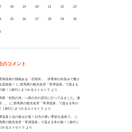
7
18
19
20
21
22
23
4
25
26
27
28
29
30
1
月
近のコメント
香保温泉の情緒ある「石段街」 伊香保の街並みで癒さ
る温泉旅！
に
群馬県の観光名所「草津温泉」で温まる
の旅！ | 旅行にまつわるエトセトラ
より
馬県「吹割の滝」へ雨の日の翌日に行ってみました。凄
ぎ…。
に
群馬県の観光名所「草津温泉」で温まる冬の
！ | 旅行にまつわるエトセトラ
より
津温泉１泊の旅を計画！12月の寒い季節を温泉で。
に
馬県の観光名所「草津温泉」で温まる冬の旅！ | 旅行に
つわるエトセトラ
より