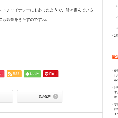
1
ストチャイナシーにもあったようで、所々傷んでいる
2
にも影響をきたすのですね。
3
« 2
最
伊
et
RSS
feedly
Pin it
れ
冬
群
す
次の記事
旅
草
群
ま