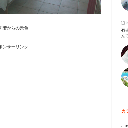
７階からの景色
石
ん
ポンサーリンク
カ
Lif