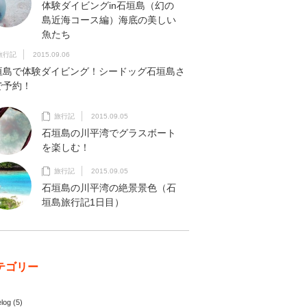
体験ダイビングin石垣島（幻の
島近海コース編）海底の美しい
魚たち
旅行記
2015.09.06
垣島で体験ダイビング！シードッグ石垣島さ
で予約！
旅行記
2015.09.05
石垣島の川平湾でグラスボート
を楽しむ！
旅行記
2015.09.05
石垣島の川平湾の絶景景色（石
垣島旅行記1日目）
テゴリー
elog
(5)