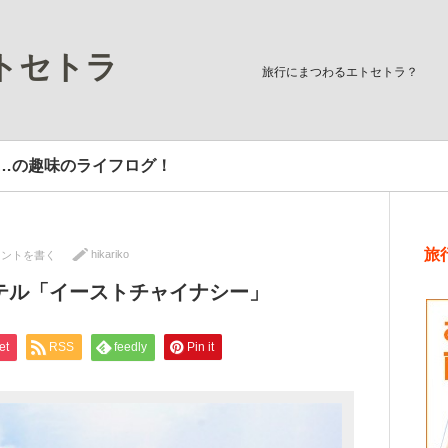
トセトラ
旅行にまつわるエトセトラ？
…の趣味のライフログ！
旅
hikariko
メントを書く
テル「イーストチャイナシー」
et
RSS
feedly
Pin it