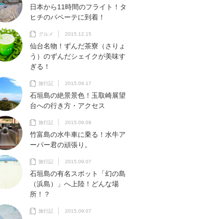
日本から11時間のフライト！タ
ヒチのパペーテに到着！
グルメ
2015.12.15
仙台名物！ずんだ茶寮（さりょ
う）のずんだシェイクが美味す
ぎる！
旅行記
2015.09.17
石垣島の絶景景色！玉取崎展望
台への行き方・アクセス
旅行記
2015.09.09
竹富島の水牛車に乗る！水牛ア
ーパー君の頑張り。
旅行記
2015.09.07
石垣島の有名スポット「幻の島
（浜島）」へ上陸！どんな場
所！？
旅行記
2015.09.07