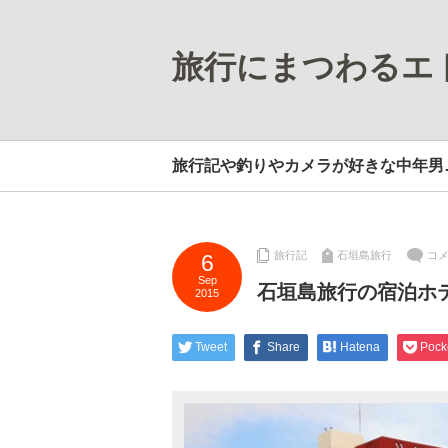
旅行にまつわるエ
旅行記や釣りやカメラが好きな中年男
旅行記
石垣島旅行
コ
6
Sep
石垣島旅行の宿泊ホ
2015
Tweet
Share
Hatena
Pock